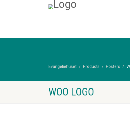
Evangeliehuset
Products
Posters
W
WOO LOGO