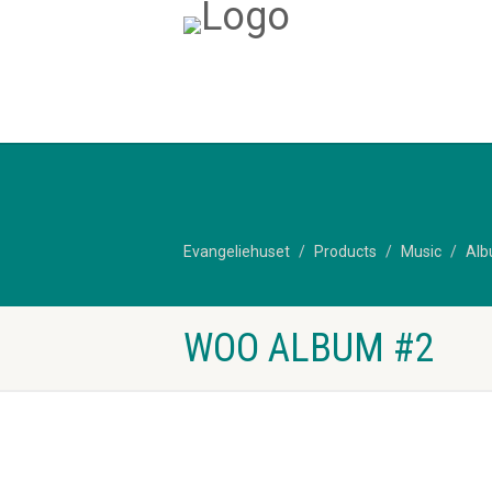
Evangeliehuset
Products
Music
Al
WOO ALBUM #2